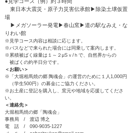
●見学コース（例）約３時間
東日本大震災・原子力災害伝承館▶除染土壌仮置
場
▶メガソーラー発電▶春山窯▶道の駅なみえ・な
りわい館
※見学コース内容は相談に応じます。
※バスなどで来られた場合には同乗して案内します。
※累積被ばく線量は１～２μSｖ/ｈで、自然界からの
被ばくの約半日分です。
＜お願い＞
※「大堀相馬焼の郷 陶魂会」の運営のために１人1,000円
（学生500円）の募金にご協力ください。
※お土産に登記を購入し、窯元や地域を応援してくださ
い。
＜連絡先＞
大堀相馬焼の郷「陶魂会」
事務局 / 渡辺 博之
電 話 / 090-9035-1227