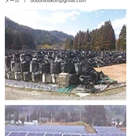
メール / ooboritoukon@gmail.com